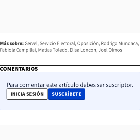
Más sobre:
Servel
Servicio Electoral
Oposición
Rodrigo Mundaca
Fabiola Campillai
Matías Toledo
Elisa Loncon
Joel Olmos
COMENTARIOS
Para comentar este artículo debes ser suscriptor.
OPENS IN NEW WINDOW
INICIA SESIÓN
SUSCRÍBETE