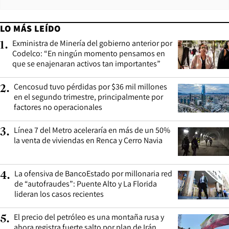
LO MÁS LEÍDO
Exministra de Minería del gobierno anterior por
1
.
Codelco: “En ningún momento pensamos en
que se enajenaran activos tan importantes”
Cencosud tuvo pérdidas por $36 mil millones
2
.
en el segundo trimestre, principalmente por
factores no operacionales
Línea 7 del Metro aceleraría en más de un 50%
3
.
la venta de viviendas en Renca y Cerro Navia
La ofensiva de BancoEstado por millonaria red
4
.
de “autofraudes”: Puente Alto y La Florida
lideran los casos recientes
El precio del petróleo es una montaña rusa y
5
.
ahora registra fuerte salto por plan de Irán