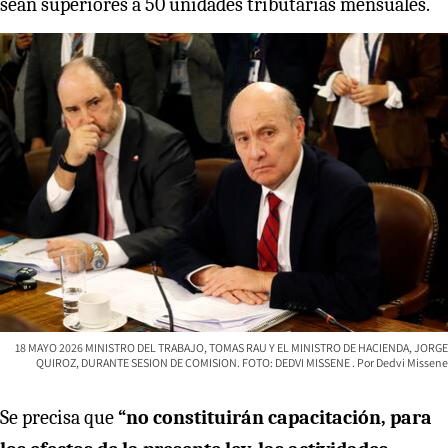
sean superiores a 50 unidades tributarias mensuales.
18 MAYO 2026 MINISTRO DEL TRABAJO, TOMAS RAU Y EL MINISTRO DE HACIENDA, JORGE
QUIROZ, DURANTE SESION DE COMISION. FOTO: DEDVI MISSENE
Dedvi Missene
Se precisa que
“no constituirán capacitación, para