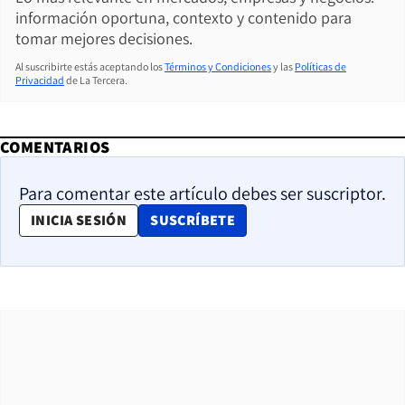
información oportuna, contexto y contenido para
tomar mejores decisiones.
Al suscribirte estás aceptando los
Términos y Condiciones
y las
Políticas de
Privacidad
de La Tercera.
COMENTARIOS
Para comentar este artículo debes ser suscriptor.
OPENS IN NEW WINDOW
INICIA SESIÓN
SUSCRÍBETE