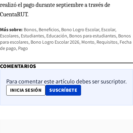
realizó el pago durante septiembre a través de
CuentaRUT.
Más sobre:
Bonos
Beneficios
Bono Logro Escolar
Escolar
Escolares
Estudiantes
Educación
Bonos para estudiantes
Bonos
para escolares
Bono Logro Escolar 2026
Monto
Requisitos
Fecha
de pago
Pago
COMENTARIOS
Para comentar este artículo debes ser suscriptor.
OPENS IN NEW WINDOW
INICIA SESIÓN
SUSCRÍBETE