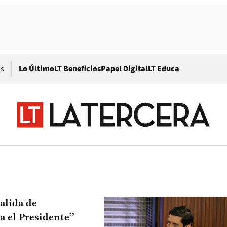
Opens in new window
os
Lo Último
LT Beneficios
Papel Digital
LT Educa
alida de
a el Presidente”