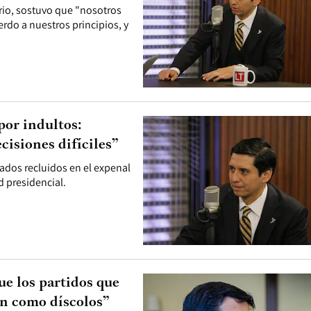
ario, sostuvo que "nosotros
do a nuestros principios, y
por indultos:
isiones difíciles”
ados recluidos en el expenal
d presidencial.
ue los partidos que
en como díscolos”