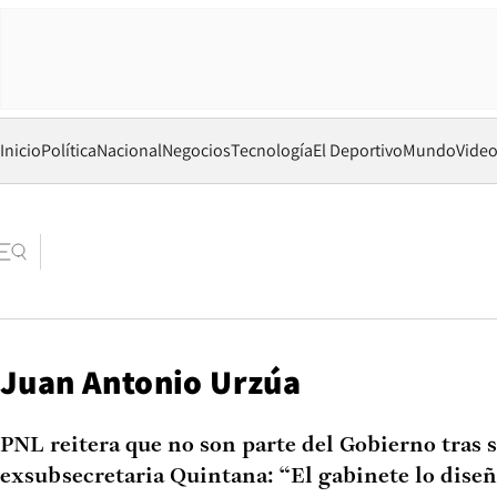
Inicio
Política
Nacional
Negocios
Tecnología
El Deportivo
Mundo
Vide
Juan Antonio Urzúa
PNL reitera que no son parte del Gobierno tras s
exsubsecretaria Quintana: “El gabinete lo diseñ