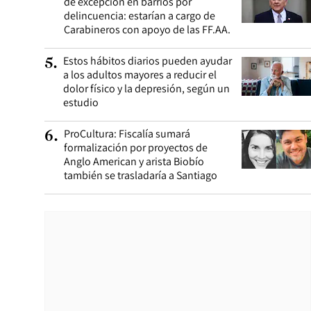
de excepción en barrios por
delincuencia: estarían a cargo de
Carabineros con apoyo de las FF.AA.
Estos hábitos diarios pueden ayudar
5
.
a los adultos mayores a reducir el
dolor físico y la depresión, según un
estudio
ProCultura: Fiscalía sumará
6
.
formalización por proyectos de
Anglo American y arista Biobío
también se trasladaría a Santiago