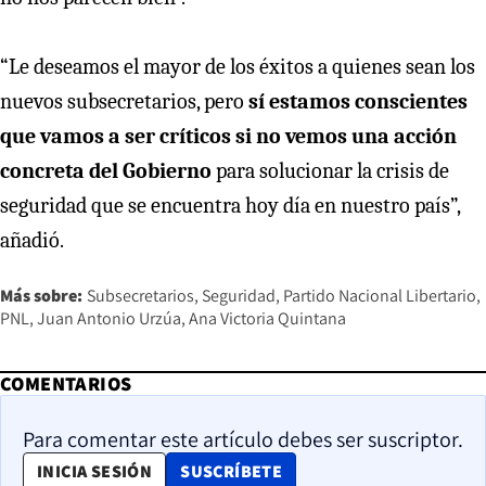
“Le deseamos el mayor de los éxitos a quienes sean los
nuevos subsecretarios, pero
sí estamos conscientes
que vamos a ser críticos si no vemos una acción
concreta del Gobierno
para solucionar la crisis de
seguridad que se encuentra hoy día en nuestro país”,
añadió.
Más sobre:
Subsecretarios
Seguridad
Partido Nacional Libertario
PNL
Juan Antonio Urzúa
Ana Victoria Quintana
COMENTARIOS
Para comentar este artículo debes ser suscriptor.
OPENS IN NEW WINDOW
INICIA SESIÓN
SUSCRÍBETE