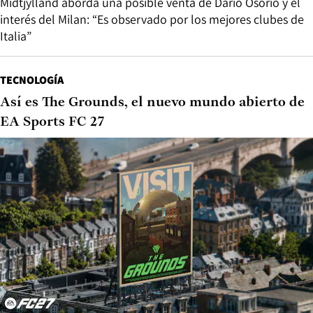
Midtjylland aborda una posible venta de Darío Osorio y el
interés del Milan: “Es observado por los mejores clubes de
Italia”
TECNOLOGÍA
Así es The Grounds, el nuevo mundo abierto de
EA Sports FC 27