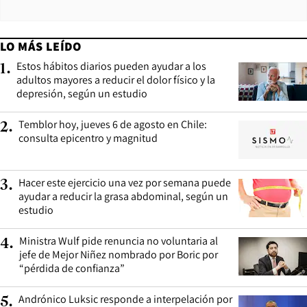
LO MÁS LEÍDO
Estos hábitos diarios pueden ayudar a los
1
.
adultos mayores a reducir el dolor físico y la
depresión, según un estudio
Temblor hoy, jueves 6 de agosto en Chile:
2
.
consulta epicentro y magnitud
Hacer este ejercicio una vez por semana puede
3
.
ayudar a reducir la grasa abdominal, según un
estudio
Ministra Wulf pide renuncia no voluntaria al
4
.
jefe de Mejor Niñez nombrado por Boric por
“pérdida de confianza”
Andrónico Luksic responde a interpelación por
5
.