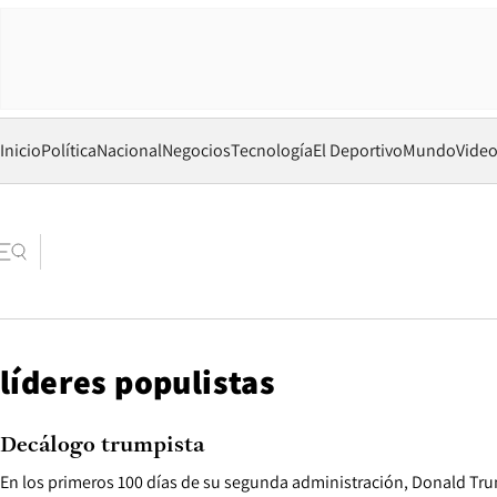
Inicio
Política
Nacional
Negocios
Tecnología
El Deportivo
Mundo
Vide
líderes populistas
Decálogo trumpista
En los primeros 100 días de su segunda administración, Donald Tr