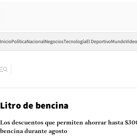
Inicio
Política
Nacional
Negocios
Tecnología
El Deportivo
Mundo
Vide
Litro de bencina
Los descuentos que permiten ahorrar hasta $300
bencina durante agosto