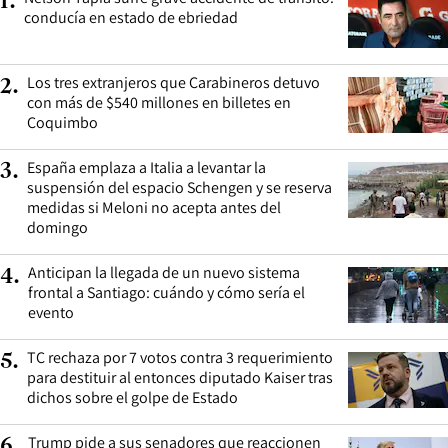
1
.
conducía en estado de ebriedad
Los tres extranjeros que Carabineros detuvo
2
.
con más de $540 millones en billetes en
Coquimbo
España emplaza a Italia a levantar la
3
.
suspensión del espacio Schengen y se reserva
medidas si Meloni no acepta antes del
domingo
Anticipan la llegada de un nuevo sistema
4
.
frontal a Santiago: cuándo y cómo sería el
evento
TC rechaza por 7 votos contra 3 requerimiento
5
.
para destituir al entonces diputado Kaiser tras
dichos sobre el golpe de Estado
Trump pide a sus senadores que reaccionen
6
.