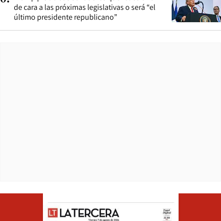
de cara a las próximas legislativas o será “el
último presidente republicano”
Opens in ne