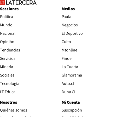
Secciones
Medios
Política
Paula
Mundo
Negocios
Nacional
El Deportivo
Opinión
Culto
Tendencias
Mtonline
Servicios
Finde
Opens in new window
Minería
La Cuarta
Opens in new wind
Sociales
Glamorama
Opens in new window
Tecnología
Auto.cl
Opens in new window
LT Educa
Duna CL
Nosotros
Mi Cuenta
Quiénes somos
Suscripción