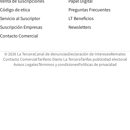
Opens in new win
Venta de suscripciones
Papel Digital
Opens in new window
Código de etica
Preguntas Frecuentes
Servicio al Suscriptor
LT Beneficios
Suscripción Empresas
Newsletters
Opens in new window
Contacto Comercial
Opens in new window
Opens in 
Op
© 2026 La Tercera
Canal de denuncias
Declaración de Intereses
Remates
Opens in new window
Opens in new window
O
Contacto Comercial
Tarifario Diario La Tercera
Tarifas publicidad electoral
Opens in new window
Avisos Legales
Términos y condiciones
Políticas de privacidad