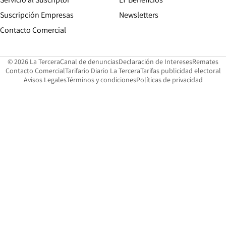
Suscripción Empresas
Newsletters
Opens in new window
Contacto Comercial
Opens in new window
Opens in 
Op
© 2026 La Tercera
Canal de denuncias
Declaración de Intereses
Remates
Opens in new window
Opens in new window
O
Contacto Comercial
Tarifario Diario La Tercera
Tarifas publicidad electoral
Opens in new window
Avisos Legales
Términos y condiciones
Políticas de privacidad