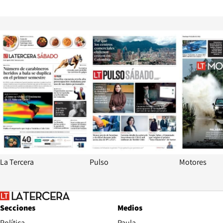
Opens in new window
Opens in ne
La Tercera
Pulso
Motores
Secciones
Medios
Política
Paula