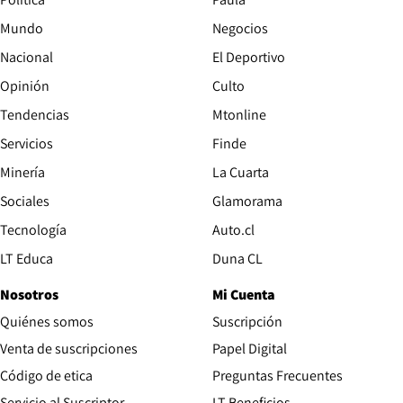
Mundo
Negocios
Nacional
El Deportivo
Opinión
Culto
Tendencias
Mtonline
Servicios
Finde
Opens in new window
Minería
La Cuarta
Opens in new wind
Sociales
Glamorama
Opens in new window
Tecnología
Auto.cl
Opens in new window
LT Educa
Duna CL
Nosotros
Mi Cuenta
Quiénes somos
Suscripción
Opens in new win
Venta de suscripciones
Papel Digital
Opens in new window
Código de etica
Preguntas Frecuentes
Servicio al Suscriptor
LT Beneficios