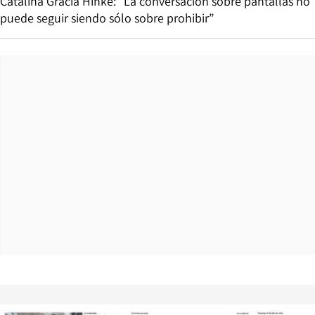
Catalina Gracia Hinke: “La conversación sobre pantallas no
puede seguir siendo sólo sobre prohibir”
Opens in new window
Opens in ne