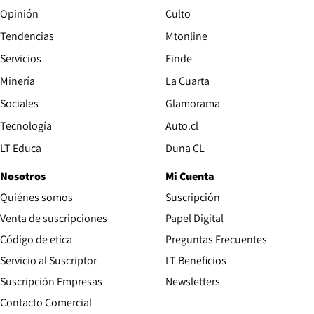
Opinión
Culto
Tendencias
Mtonline
Servicios
Finde
Opens in new window
Minería
La Cuarta
Opens in new wind
Sociales
Glamorama
Opens in new window
Tecnología
Auto.cl
Opens in new window
LT Educa
Duna CL
Nosotros
Mi Cuenta
Quiénes somos
Suscripción
Opens in new win
Venta de suscripciones
Papel Digital
Opens in new window
Código de etica
Preguntas Frecuentes
Servicio al Suscriptor
LT Beneficios
Suscripción Empresas
Newsletters
Opens in new window
Contacto Comercial