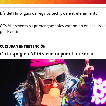
Imparable: Joaquín Niemann cierra otra ronda perfecta y
se aleja de sus escoltas en el LIV Golf de Nueva York
Descifra: 75% considera que el fichaje de Vozinha será un
aporte al fútbol chileno
TECNOLOGÍA
Take-Two califica de “inéditas” las reservas de
Grand Theft Auto VI pero mantiene las cifras en
secreto