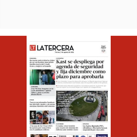
vehículos en panne o accidentados
Italia responde a España que “no acepta
3
.
ultimátums” y no reevaluará la suspensión de
Schengen hasta el 15 de agosto
Estos hábitos diarios pueden ayudar a los
4
.
adultos mayores a reducir el dolor físico y la
depresión, según un estudio
Anticipan la llegada de un nuevo sistema
5
.
frontal a Santiago: cuándo y cómo sería el
evento
Exministra de Minería del gobierno anterior
6
.
por Codelco: “En ningún momento pensamos
en que se enajenaran activos tan importantes”