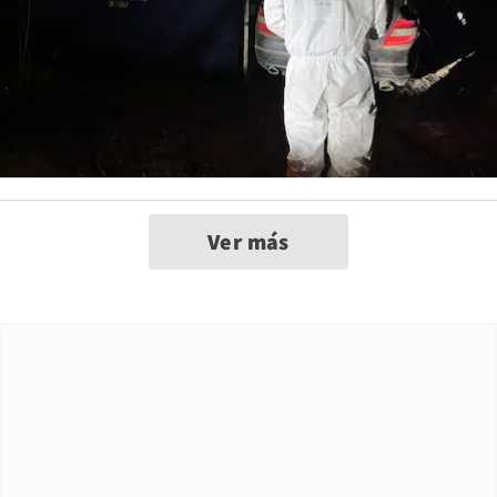
Mujer de 36 años es baleada mientras conducía
su automóvil en Coquimbo
La víctima fue interceptada por una motocicleta con dos ocupantes
que dispararon contra su vehículo.