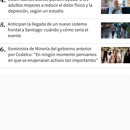
LO MÁS LEÍDO
Los tres extranjeros que Carabineros detuvo
1
.
con más de $540 millones en billetes en
Coquimbo
Entra en vigencia reglamento que prohíbe usar
2
.
cuerdas y cadenas para el remolque de