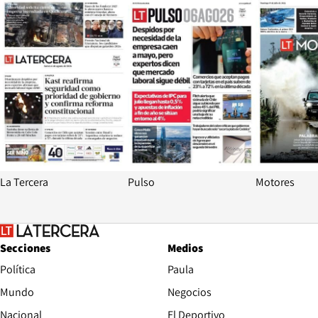
Opens in new window
Opens in ne
La Tercera
Pulso
Motores
Secciones
Medios
Política
Paula
Mundo
Negocios
Nacional
El Deportivo