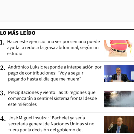
LO MÁS LEÍDO
Hacer este ejercicio una vez por semana puede
1
.
ayudar a reducir la grasa abdominal, según un
estudio
Andrónico Luksic responde a interpelación por
2
.
pago de contribuciones: “Voy a seguir
pagando hasta el día que me muera”
Precipitaciones y viento: las 10 regiones que
3
.
comenzarán a sentir el sistema frontal desde
este miércoles
José Miguel Insulza: “Bachelet ya sería
4
.
secretaria general de Naciones Unidas si no
fuera por la decisión del gobierno del