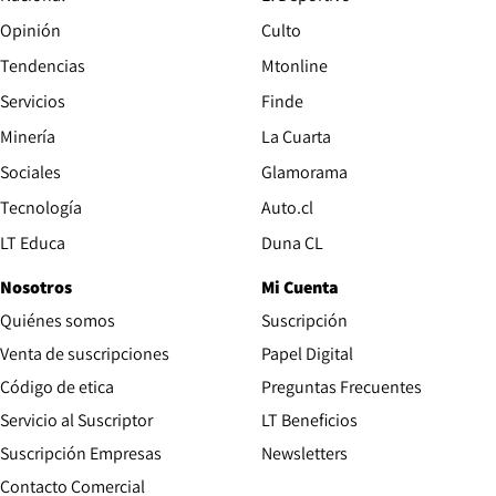
Opinión
Culto
Tendencias
Mtonline
Servicios
Finde
Opens in new window
Minería
La Cuarta
Opens in new wind
Sociales
Glamorama
Opens in new window
Tecnología
Auto.cl
Opens in new window
LT Educa
Duna CL
Nosotros
Mi Cuenta
Quiénes somos
Suscripción
Opens in new win
Venta de suscripciones
Papel Digital
Opens in new window
Código de etica
Preguntas Frecuentes
Servicio al Suscriptor
LT Beneficios
Suscripción Empresas
Newsletters
Opens in new window
Contacto Comercial