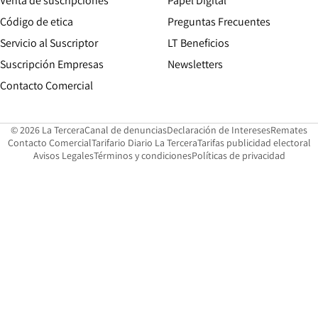
Venta de suscripciones
Papel Digital
Opens in new window
Código de etica
Preguntas Frecuentes
Servicio al Suscriptor
LT Beneficios
Suscripción Empresas
Newsletters
Opens in new window
Contacto Comercial
Opens in new window
Opens in 
Op
© 2026 La Tercera
Canal de denuncias
Declaración de Intereses
Remates
Opens in new window
Opens in new window
O
Contacto Comercial
Tarifario Diario La Tercera
Tarifas publicidad electoral
Opens in new window
Avisos Legales
Términos y condiciones
Políticas de privacidad