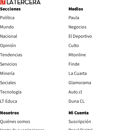
Secciones
Medios
Política
Paula
Mundo
Negocios
Nacional
El Deportivo
Opinión
Culto
Tendencias
Mtonline
Servicios
Finde
Opens in new window
Minería
La Cuarta
Opens in new wind
Sociales
Glamorama
Opens in new window
Tecnología
Auto.cl
Opens in new window
LT Educa
Duna CL
Nosotros
Mi Cuenta
Quiénes somos
Suscripción
Opens in new win