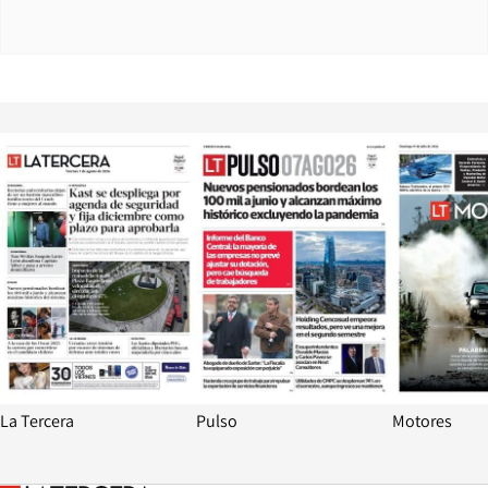
Opens in new window
Opens in ne
La Tercera
Pulso
Motores