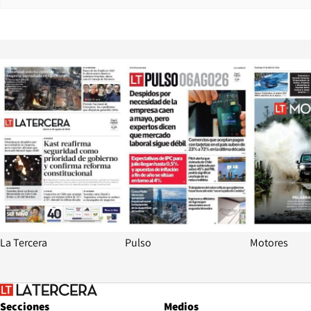
Opens in new window
Opens in ne
La Tercera
Pulso
Motores
Secciones
Medios