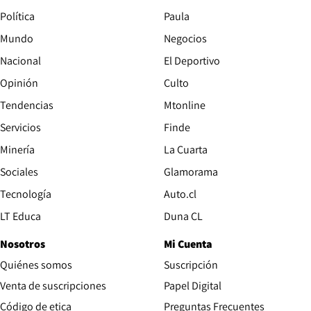
Política
Paula
Mundo
Negocios
Nacional
El Deportivo
Opinión
Culto
Tendencias
Mtonline
Servicios
Finde
Opens in new window
Minería
La Cuarta
Opens in new wind
Sociales
Glamorama
Opens in new window
Tecnología
Auto.cl
Opens in new window
LT Educa
Duna CL
Nosotros
Mi Cuenta
Quiénes somos
Suscripción
Opens in new win
Venta de suscripciones
Papel Digital
Opens in new window
Código de etica
Preguntas Frecuentes