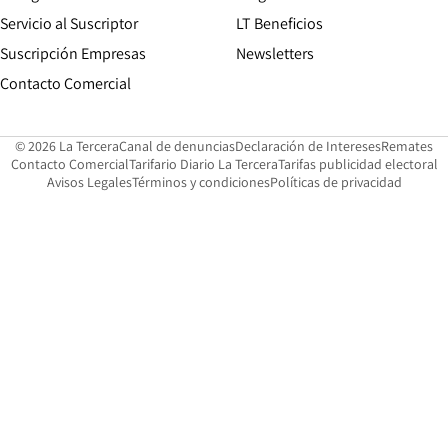
Servicio al Suscriptor
LT Beneficios
Suscripción Empresas
Newsletters
Opens in new window
Contacto Comercial
Opens in new window
Opens in 
Op
© 2026 La Tercera
Canal de denuncias
Declaración de Intereses
Remates
Opens in new window
Opens in new window
O
Contacto Comercial
Tarifario Diario La Tercera
Tarifas publicidad electoral
Opens in new window
Avisos Legales
Términos y condiciones
Políticas de privacidad