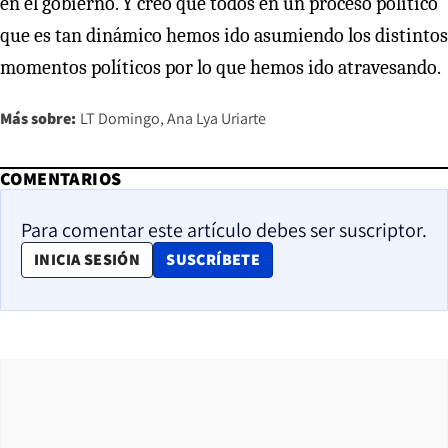
en el gobierno. Y creo que todos en un proceso político
que es tan dinámico hemos ido asumiendo los distintos
momentos políticos por lo que hemos ido atravesando.
Más sobre:
LT Domingo
Ana Lya Uriarte
COMENTARIOS
Para comentar este artículo debes ser suscriptor.
OPENS IN NEW WINDOW
INICIA SESIÓN
SUSCRÍBETE