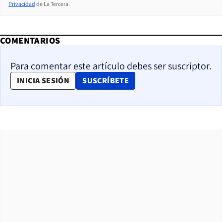
Privacidad
de La Tercera.
COMENTARIOS
Para comentar este artículo debes ser suscriptor.
OPENS IN NEW WINDOW
INICIA SESIÓN
SUSCRÍBETE