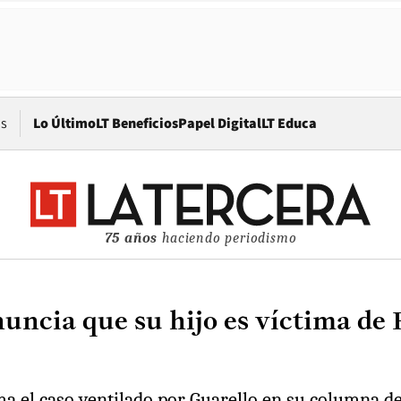
Opens in new window
os
Lo Último
LT Beneficios
Papel Digital
LT Educa
75 años
haciendo periodismo
nuncia que su hijo es víctima de 
ma el caso ventilado por Guarello en su columna d