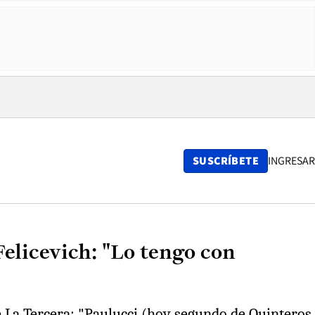
SUSCRÍBETE
INGRESAR
Felicevich: "Lo tengo con
e La Tercera: "Paulucci (hoy segundo de Quinteros