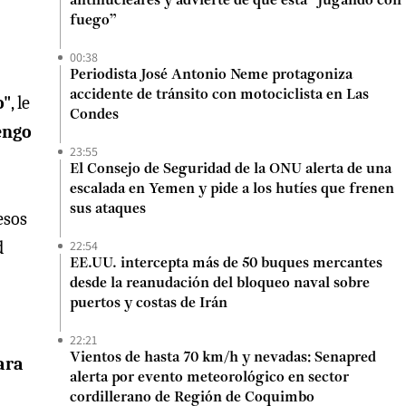
antinucleares y advierte de que está “jugando con
fuego”
00:38
Periodista José Antonio Neme protagoniza
accidente de tránsito con motociclista en Las
o"
, le
Condes
tengo
23:55
El Consejo de Seguridad de la ONU alerta de una
escalada en Yemen y pide a los hutíes que frenen
sus ataques
esos
22:54
d
EE.UU. intercepta más de 50 buques mercantes
desde la reanudación del bloqueo naval sobre
puertos y costas de Irán
22:21
Vientos de hasta 70 km/h y nevadas: Senapred
ara
alerta por evento meteorológico en sector
cordillerano de Región de Coquimbo