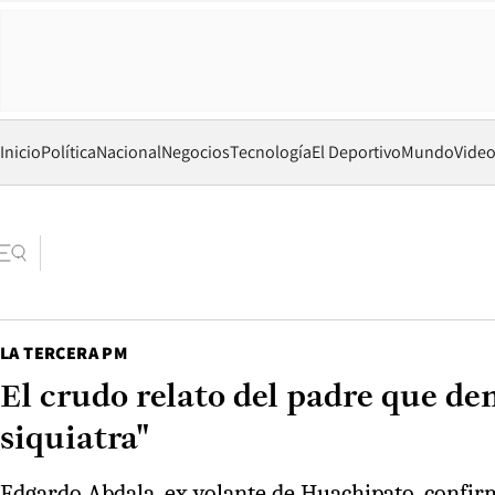
Inicio
Política
Nacional
Negocios
Tecnología
El Deportivo
Mundo
Vide
LA TERCERA PM
El crudo relato del padre que de
siquiatra"
Edgardo Abdala, ex volante de Huachipato, confir