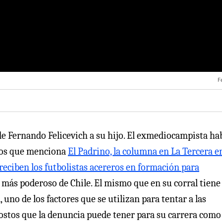
F
de Fernando Felicevich a su hijo. El exmediocampista ha
 los que menciona
El Padrino, la columna en La Tercera en
reciben los futbolistas acereros en formación para
s más poderoso de Chile. El mismo que en su corral tiene
uno de los factores que se utilizan para tentar a las
costos que la denuncia puede tener para su carrera como