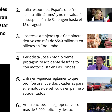
bles
Italia responde a España que “no
2
.
acepta ultimátums” y no reevaluará
aron
la suspensión de Schengen hasta el
15 de agosto
star
 no
Los tres extranjeros que Carabineros
3
.
detuvo con más de $540 millones en
billetes en Coquimbo
Periodista José Antonio Neme
4
.
protagoniza accidente de tránsito
con motociclista en Las Condes
Entra en vigencia reglamento que
5
.
prohíbe usar cuerdas y cadenas para
el remolque de vehículos en panne o
accidentados
Arrau encabeza megaoperativo con
6
.
más de 5.000 policías y destaca