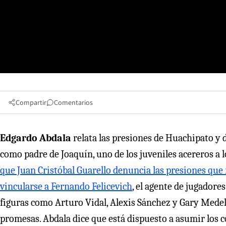
Compartir
Comentarios
Edgardo Abdala
relata las presiones de Huachipato y 
como padre de Joaquín, uno de los juveniles acereros a
que Juan Cristóbal Guarello denuncia las presiones que 
vincularse a Fernando Felicevich
, el agente de jugadore
figuras como Arturo Vidal, Alexis Sánchez y Gary Medel, 
promesas. Abdala dice que está dispuesto a asumir los 