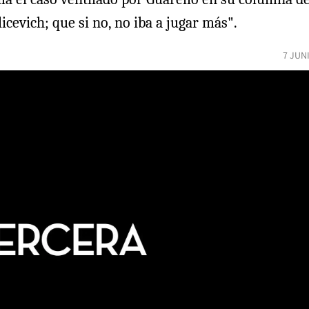
icevich; que si no, no iba a jugar más".
7 JUN