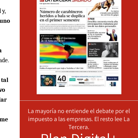
 y,
 uno
a
ade.
 tal
vo
dar
La mayoría no entiende el debate por el
impuesto a las empresas. El resto lee La
 me
Tercera.