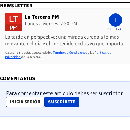
NEWSLETTER
La Tercera PM
Lunes a viernes, 2:30 PM
REGÍSTRATE
La tarde en perspectiva: una mirada curada a lo más
relevante del día y el contenido exclusivo que importa.
Al suscribirte estás aceptando los
Términos y Condiciones
y las
Políticas de
Privacidad
de La Tercera.
COMENTARIOS
Para comentar este artículo debes ser suscriptor.
OPENS IN NEW WINDOW
INICIA SESIÓN
SUSCRÍBETE