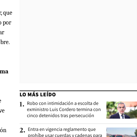
, que
o por
ar
bre.
lema
LO MÁS LEÍDO
e
Robo con intimidación a escolta de
1
.
exministro Luis Cordero termina con
ve
cinco detenidos tras persecución
Entra en vigencia reglamento que
ión
2
.
prohíbe usar cuerdas y cadenas para