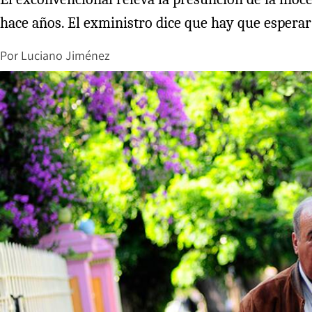
hace años. El exministro dice que hay que esperar q
Por
Luciano Jiménez