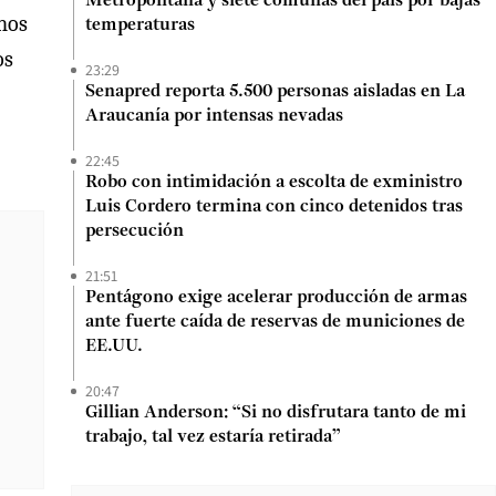
Metropolitana y siete comunas del país por bajas
unos
temperaturas
os
23:29
Senapred reporta 5.500 personas aisladas en La
Araucanía por intensas nevadas
22:45
Robo con intimidación a escolta de exministro
Luis Cordero termina con cinco detenidos tras
persecución
21:51
Pentágono exige acelerar producción de armas
ante fuerte caída de reservas de municiones de
EE.UU.
20:47
Gillian Anderson: “Si no disfrutara tanto de mi
trabajo, tal vez estaría retirada”