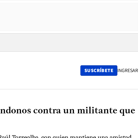
SUSCRÍBETE
INGRESAR
ándonos contra un militante que
a Raúl Torrealba, con quien mantiene una amistad