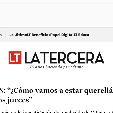
Opens in new window
os
Lo Último
LT Beneficios
Papel Digital
LT Educa
75 años
haciendo periodismo
N: “¿Cómo vamos a estar querell
os jueces”
encia en la investigación del exalcalde de Vitacur