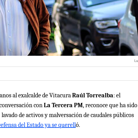
Lu
canos al exalcalde de Vitacura
Raúl Torrealba
: el
n conversación con
La Tercera PM
,
reconoce que ha sido
o lavado de activos y malversación de caudales públicos
efensa del Estado ya se querell
ó.