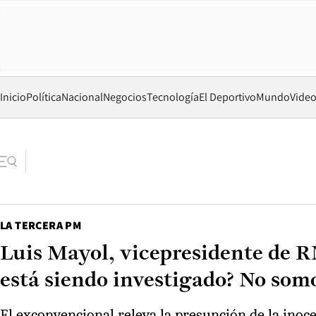
Inicio
Política
Nacional
Negocios
Tecnología
El Deportivo
Mundo
Vide
LA TERCERA PM
Luis Mayol, vicepresidente de R
está siendo investigado? No som
El exconvencional releva la presunción de la inoc