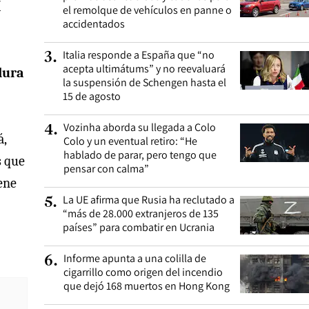
í
el remolque de vehículos en panne o
accidentados
Italia responde a España que “no
3
.
acepta ultimátums” y no reevaluará
dura
la suspensión de Schengen hasta el
15 de agosto
Vozinha aborda su llegada a Colo
4
.
á,
Colo y un eventual retiro: “He
hablado de parar, pero tengo que
s que
pensar con calma”
ene
La UE afirma que Rusia ha reclutado a
5
.
“más de 28.000 extranjeros de 135
países” para combatir en Ucrania
Informe apunta a una colilla de
6
.
cigarrillo como origen del incendio
que dejó 168 muertos en Hong Kong