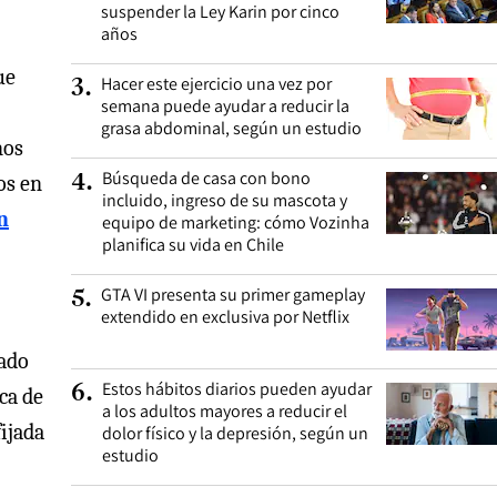
suspender la Ley Karin por cinco
años
ue
Hacer este ejercicio una vez por
3
.
semana puede ayudar a reducir la
grasa abdominal, según un estudio
nos
Búsqueda de casa con bono
4
.
os en
incluido, ingreso de su mascota y
n
equipo de marketing: cómo Vozinha
planifica su vida en Chile
GTA VI presenta su primer gameplay
5
.
extendido en exclusiva por Netflix
eado
Estos hábitos diarios pueden ayudar
6
.
ca de
a los adultos mayores a reducir el
ijada
dolor físico y la depresión, según un
estudio