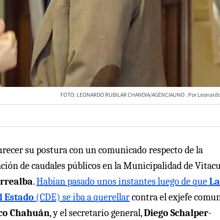
FOTO: LEONARDO RUBILAR CHANDIA/AGENCIAUNO
Leonardo
durecer su postura con un comunicado respecto de la
ción de caudales públicos en la Municipalidad de Vitacu
rrealba
.
Habían pasado unos instantes luego de que
La
l Estado
(CDE) se iba a querellar
contra el exjefe comun
co Chahuán
, y el secretario general,
Diego Schalper
-