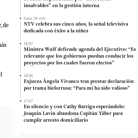
insalvables” en la gestión interna
hace 39 min
, de
NTV celebra sus cinco años, la señal televisiva
dedicada con éxito a la niñez
18:07
más
Ministra Wulf defiende agenda del Ejecutivo: “Es
relevante que los gobiernos puedan conducir los
proyectos por los cuales fueron electos”
l
18:06
Exjueza Ángela Vivanco tras prestar declaración
por trama bielorrusa: “Para mí ha sido valioso”
17:47
En silencio y con Cathy Barriga esperándolo:
Joaquín Lavín abandona Capitán Yáber para
cumplir arresto domiciliario