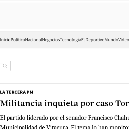
Inicio
Política
Nacional
Negocios
Tecnología
El Deportivo
Mundo
Vide
LA TERCERA PM
Militancia inquieta por caso Tor
El partido liderado por el senador Francisco Chahu
Municipalidad de Vitacura. El tema lo han monitor