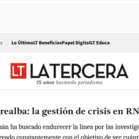
Opens in new window
os
Lo Último
LT Beneficios
Papel Digital
LT Educa
75 años
haciendo periodismo
realba: la gestión de crisis en R
án ha buscado endurecer la línea por las investiga
eado constantemente con el objetivo de ver cuánto