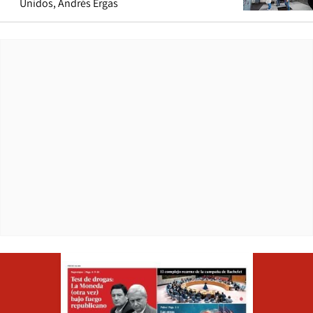
Unidos, Andrés Ergas
Opens in ne