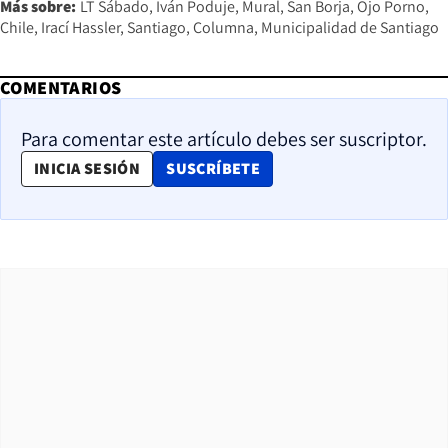
Más sobre:
LT Sábado
Iván Poduje
Mural
San Borja
Ojo Porno
Chile
Irací Hassler
Santiago
Columna
Municipalidad de Santiago
COMENTARIOS
Para comentar este artículo debes ser suscriptor.
OPENS IN NEW WINDOW
INICIA SESIÓN
SUSCRÍBETE