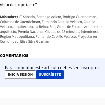
vista de arquitecto”.
Más sobre:
LT Sábado
Santiago Adicto
Rodrigo Guendelman
Columna de Guendelman
Fernando Castillo Velasco
Castillo
Velasco
arquitectura
La Reina
Frei
Golpe de Estado
Arquitectura
arquitecto
Premio Nacional
Ciudad de 15 minutos
Intendencia
Región Metropolitana
Fernando Castillo Velasco. Proyectar en
Comunidad
Elisa Silva Guzmán
COMENTARIOS
Para comentar este artículo debes ser suscriptor.
OPENS IN NEW WINDOW
INICIA SESIÓN
SUSCRÍBETE