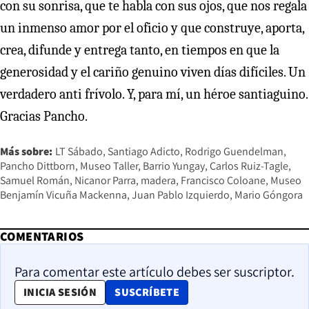
con su sonrisa, que te habla con sus ojos, que nos regala
un inmenso amor por el oficio y que construye, aporta,
crea, difunde y entrega tanto, en tiempos en que la
generosidad y el cariño genuino viven días difíciles. Un
verdadero anti frívolo. Y, para mí, un héroe santiaguino.
Gracias Pancho.
Más sobre:
LT Sábado
Santiago Adicto
Rodrigo Guendelman
Pancho Dittborn
Museo Taller
Barrio Yungay
Carlos Ruiz-Tagle
Samuel Román
Nicanor Parra
madera
Francisco Coloane
Museo
Benjamín Vicuña Mackenna
Juan Pablo Izquierdo
Mario Góngora
COMENTARIOS
Para comentar este artículo debes ser suscriptor.
OPENS IN NEW WINDOW
INICIA SESIÓN
SUSCRÍBETE