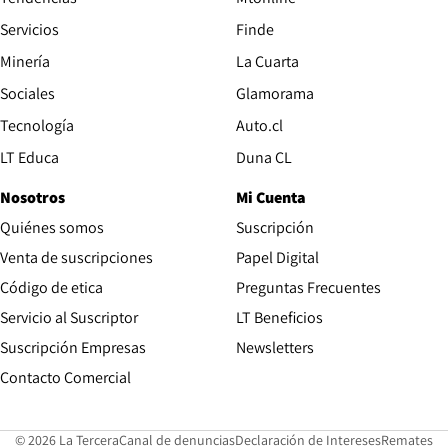
Servicios
Finde
Opens in new window
Minería
La Cuarta
Opens in new wind
Sociales
Glamorama
Opens in new window
Tecnología
Auto.cl
Opens in new window
LT Educa
Duna CL
Nosotros
Mi Cuenta
Quiénes somos
Suscripción
Opens in new win
Venta de suscripciones
Papel Digital
Opens in new window
Código de etica
Preguntas Frecuentes
Servicio al Suscriptor
LT Beneficios
Suscripción Empresas
Newsletters
Opens in new window
Contacto Comercial
Opens in new window
Opens in 
Op
© 2026 La Tercera
Canal de denuncias
Declaración de Intereses
Remates