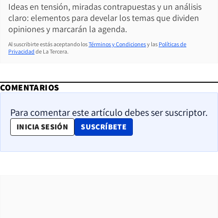
Ideas en tensión, miradas contrapuestas y un análisis
claro: elementos para develar los temas que dividen
opiniones y marcarán la agenda.
Al suscribirte estás aceptando los
Términos y Condiciones
y las
Políticas de
Privacidad
de La Tercera.
COMENTARIOS
Para comentar este artículo debes ser suscriptor.
OPENS IN NEW WINDOW
INICIA SESIÓN
SUSCRÍBETE