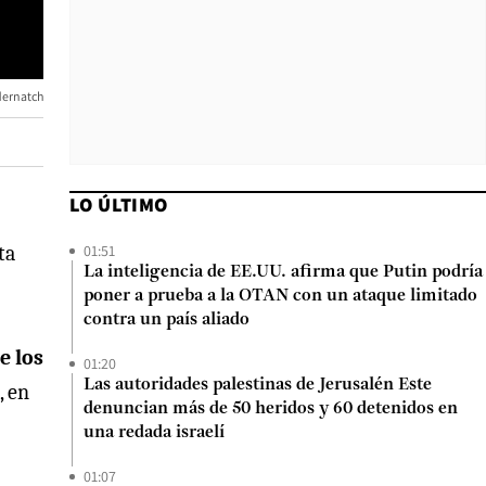
dernatch
LO ÚLTIMO
01:51
ta
La inteligencia de EE.UU. afirma que Putin podría
poner a prueba a la OTAN con un ataque limitado
contra un país aliado
e los
01:20
Las autoridades palestinas de Jerusalén Este
, en
denuncian más de 50 heridos y 60 detenidos en
una redada israelí
01:07