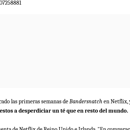
507258881
rcado las primeras semanas de
Bandersnatch
en Netflix,
stos a desperdiciar un té que en resto del mundo.
cuenta de Netflix de Reino Unido e Irlanda. "En compara