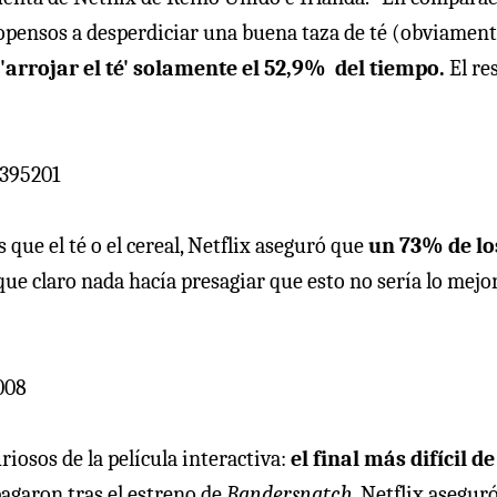
opensos a desperdiciar una buena taza de té (obviament
arrojar el té' solamente el 52,9% del tiempo.
El re
7395201
que el té o el cereal, Netflix aseguró que
un 73% de lo
ue claro nada hacía presagiar que esto no sería lo mejo
008
iosos de la película interactiva:
el final más difícil de
agaron tras el estreno de
Bandersnatch
, Netflix asegur