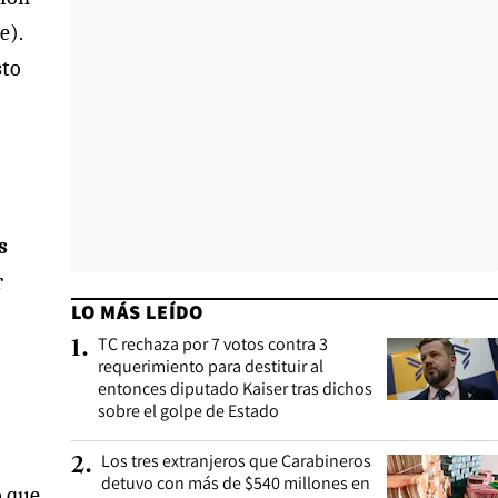
e).
sto
s
r
LO MÁS LEÍDO
TC rechaza por 7 votos contra 3
1
.
requerimiento para destituir al
entonces diputado Kaiser tras dichos
sobre el golpe de Estado
Los tres extranjeros que Carabineros
2
.
detuvo con más de $540 millones en
ó que