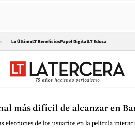
Opens in new window
os
Lo Último
LT Beneficios
Papel Digital
LT Educa
75 años
haciendo periodismo
final más difícil de alcanzar en 
s elecciones de los usuarios en la película interac