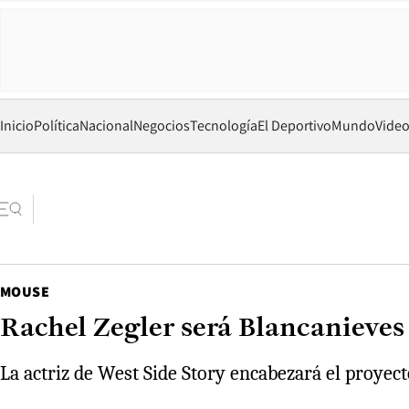
Inicio
Política
Nacional
Negocios
Tecnología
El Deportivo
Mundo
Vide
MOUSE
Rachel Zegler será Blancanieves 
La actriz de West Side Story encabezará el proyec