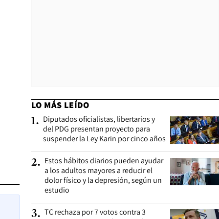
LO MÁS LEÍDO
Diputados oficialistas, libertarios y
1
.
del PDG presentan proyecto para
suspender la Ley Karin por cinco años
Estos hábitos diarios pueden ayudar
2
.
a los adultos mayores a reducir el
dolor físico y la depresión, según un
estudio
TC rechaza por 7 votos contra 3
3
.