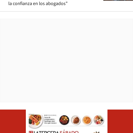
la confianza en los abogados”
Opens in ne