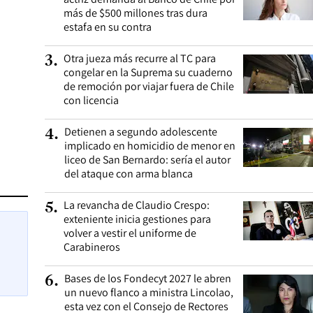
más de $500 millones tras dura
estafa en su contra
Otra jueza más recurre al TC para
3
.
congelar en la Suprema su cuaderno
de remoción por viajar fuera de Chile
con licencia
Detienen a segundo adolescente
4
.
implicado en homicidio de menor en
liceo de San Bernardo: sería el autor
del ataque con arma blanca
La revancha de Claudio Crespo:
5
.
exteniente inicia gestiones para
volver a vestir el uniforme de
Carabineros
Bases de los Fondecyt 2027 le abren
6
.
un nuevo flanco a ministra Lincolao,
esta vez con el Consejo de Rectores