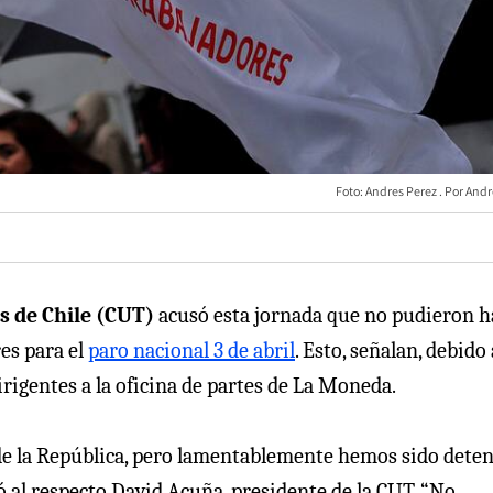
Foto: Andres Perez
Andr
s de Chile (CUT)
acusó esta jornada que no pudieron h
es para el
paro nacional 3 de abril
. Esto, señalan, debido 
irigentes a la oficina de partes de La Moneda.
de la República, pero lamentablemente hemos sido dete
 al respecto David Acuña, presidente de la CUT. “No