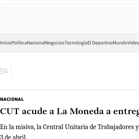
Inicio
Política
Nacional
Negocios
Tecnología
El Deportivo
Mundo
Vide
NACIONAL
CUT acude a La Moneda a entrega
En la misiva, la Central Unitaria de Trabajadores
3 de abril.