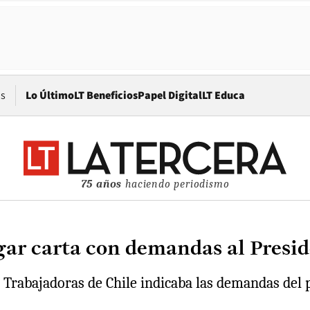
Opens in new window
os
Lo Último
LT Beneficios
Papel Digital
LT Educa
75 años
haciendo periodismo
r carta con demandas al Preside
 y Trabajadoras de Chile indicaba las demandas de