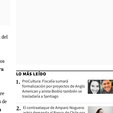
 del
los
ra
LO MÁS LEÍDO
ProCultura: Fiscalía sumará
1
.
formalización por proyectos de Anglo
American y arista Biobío también se
tre
trasladaría a Santiago
s de
El contraataque de Amparo Noguera:
2
.
a
actriz demanda al Banco de Chile por