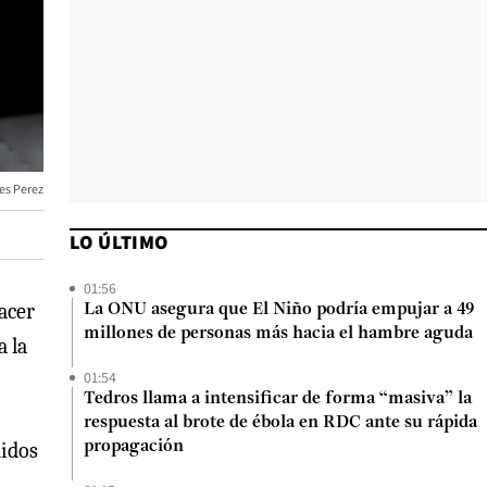
es Perez
LO ÚLTIMO
01:56
acer
La ONU asegura que El Niño podría empujar a 49
millones de personas más hacia el hambre aguda
a la
01:54
Tedros llama a intensificar de forma “masiva” la
respuesta al brote de ébola en RDC ante su rápida
nidos
propagación