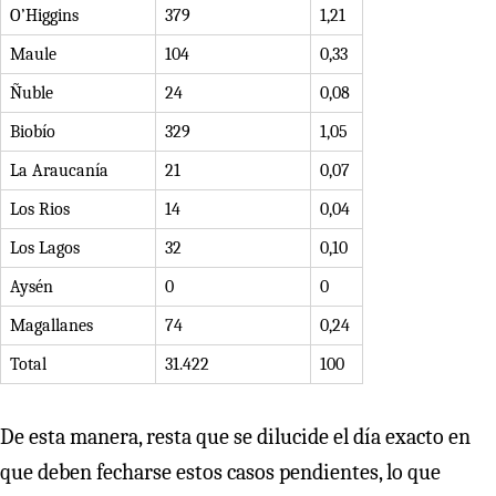
O’Higgins
379
1,21
Maule
104
0,33
Ñuble
24
0,08
Biobío
329
1,05
La Araucanía
21
0,07
Los Rios
14
0,04
Los Lagos
32
0,10
Aysén
0
0
Magallanes
74
0,24
Total
31.422
100
De esta manera, resta que se dilucide el día exacto en
que deben fecharse estos casos pendientes, lo que