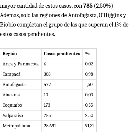
mayor cantidad de estos casos, con
785
(2,50%).
Además, solo las regiones de Antofagasta, O’Higgins y
Biobío completan el grupo de las que superan el 1% de
estos casos pendientes.
Región
Casos pendientes
%
Arica y Parinacota
6
0,02
Tarapacá
308
0,98
Antofagasta
472
1,50
Atacama
10
0,03
Coquimbo
173
0,55
Valparaíso
785
2,50
Metropolitana
28.691
91,31