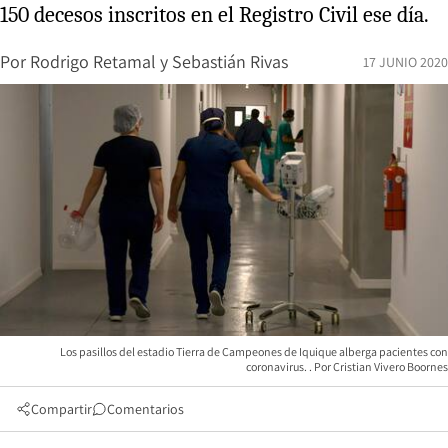
150 decesos inscritos en el Registro Civil ese día.
Por
Rodrigo Retamal
y
Sebastián Rivas
17 JUNIO 2020
Los pasillos del estadio Tierra de Campeones de Iquique alberga pacientes con
coronavirus.
Cristian Vivero Boornes
Compartir
Comentarios