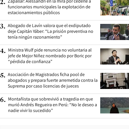
Zapallar: Alessandri en la mira por cederle a
2
.
funcionarios municipales la explotación de
estacionamientos públicos
Abogado de Lavín valora que el exdiputado
3
.
deje Capitán Yáber: “La prisión preventiva no
tenía ningún razonamiento”
Ministra Wulf pide renuncia no voluntaria al
4
.
jefe de Mejor Niñez nombrado por Boric por
“pérdida de confianza”
Asociación de Magistrados ficha pool de
5
.
abogados y prepara fuerte arremetida contra la
Suprema por caso licencias de jueces
Montañista que sobrevivió a tragedia en que
6
.
murió Andrés Regueira en Perú: “No le deseo a
nadie vivir lo sucedido”