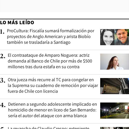
LO MÁS LEÍDO
ProCultura: Fiscalía sumará formalización por
1
.
proyectos de Anglo American y arista Biobío
también se trasladaría a Santiago
El contraataque de Amparo Noguera: actriz
2
.
demanda al Banco de Chile por más de $500
millones tras dura estafa en su contra
Otra jueza más recurre al TC para congelar en
3
.
la Suprema su cuaderno de remoción por viajar
fuera de Chile con licencia
Detienen a segundo adolescente implicado en
4
.
homicidio de menor en liceo de San Bernardo:
sería el autor del ataque con arma blanca
La revancha de Claudio Crespo: exteniente