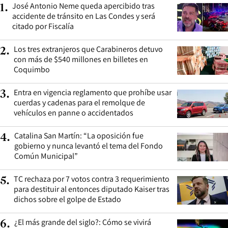
José Antonio Neme queda apercibido tras
1
.
accidente de tránsito en Las Condes y será
citado por Fiscalía
Los tres extranjeros que Carabineros detuvo
2
.
con más de $540 millones en billetes en
Coquimbo
Entra en vigencia reglamento que prohíbe usar
3
.
cuerdas y cadenas para el remolque de
vehículos en panne o accidentados
Catalina San Martín: “La oposición fue
4
.
gobierno y nunca levantó el tema del Fondo
Común Municipal”
TC rechaza por 7 votos contra 3 requerimiento
5
.
para destituir al entonces diputado Kaiser tras
dichos sobre el golpe de Estado
¿El más grande del siglo?: Cómo se vivirá
6
.