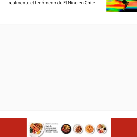
realmente el fenómeno de El Niño en Chile
Opens in ne