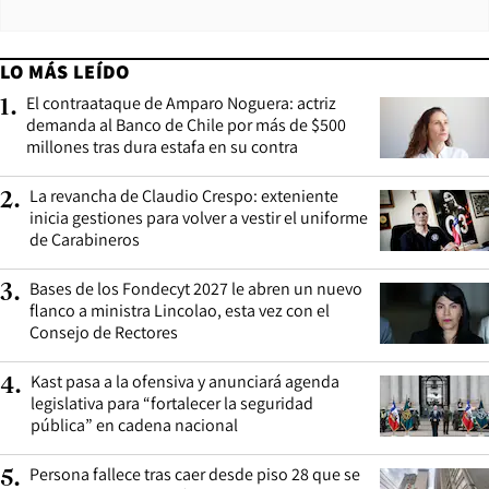
LO MÁS LEÍDO
El contraataque de Amparo Noguera: actriz
1
.
demanda al Banco de Chile por más de $500
millones tras dura estafa en su contra
La revancha de Claudio Crespo: exteniente
2
.
inicia gestiones para volver a vestir el uniforme
de Carabineros
Bases de los Fondecyt 2027 le abren un nuevo
3
.
flanco a ministra Lincolao, esta vez con el
Consejo de Rectores
Kast pasa a la ofensiva y anunciará agenda
4
.
legislativa para “fortalecer la seguridad
pública” en cadena nacional
Persona fallece tras caer desde piso 28 que se
5
.