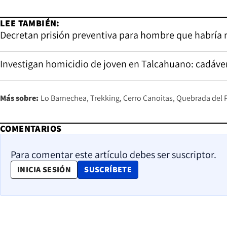
LEE TAMBIÉN:
Decretan prisión preventiva para hombre que habría 
Investigan homicidio de joven en Talcahuano: cadáver
Más sobre:
Lo Barnechea
Trekking
Cerro Canoitas
Quebrada del 
COMENTARIOS
Para comentar este artículo debes ser suscriptor.
OPENS IN NEW WINDOW
INICIA SESIÓN
SUSCRÍBETE