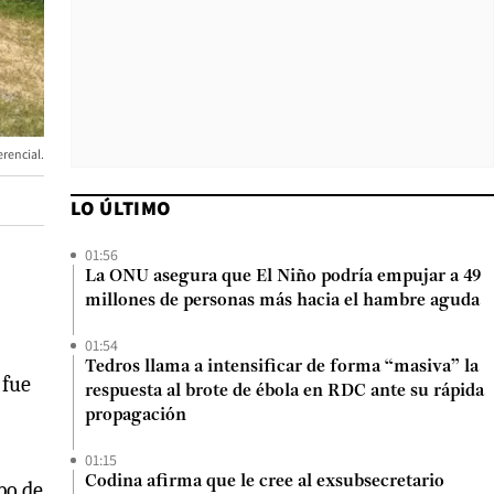
rencial.
LO ÚLTIMO
01:56
La ONU asegura que El Niño podría empujar a 49
millones de personas más hacia el hambre aguda
01:54
Tedros llama a intensificar de forma “masiva” la
 fue
respuesta al brote de ébola en RDC ante su rápida
propagación
01:15
Codina afirma que le cree al exsubsecretario
po de