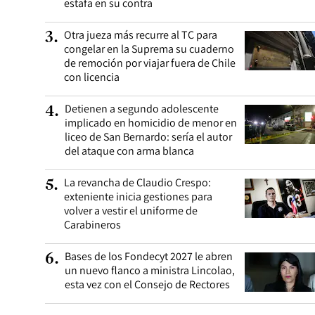
estafa en su contra
Otra jueza más recurre al TC para
3
.
congelar en la Suprema su cuaderno
de remoción por viajar fuera de Chile
con licencia
Detienen a segundo adolescente
4
.
implicado en homicidio de menor en
liceo de San Bernardo: sería el autor
del ataque con arma blanca
La revancha de Claudio Crespo:
5
.
exteniente inicia gestiones para
volver a vestir el uniforme de
Carabineros
Bases de los Fondecyt 2027 le abren
6
.
un nuevo flanco a ministra Lincolao,
esta vez con el Consejo de Rectores