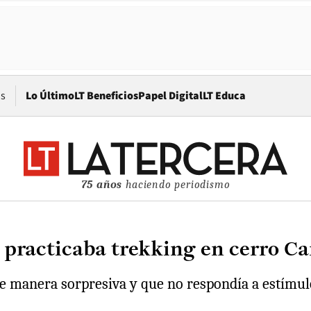
Opens in new window
os
Lo Último
LT Beneficios
Papel Digital
LT Educa
75 años
haciendo periodismo
practicaba trekking en cerro Ca
de manera sorpresiva y que no respondía a estímul