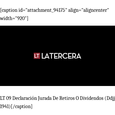
[caption id="attachment_94175" align="aligncenter"
width="920"]
LT 09 Declaración Jurada De Retiros O Dividendos (Ddjj
1941)[/caption]