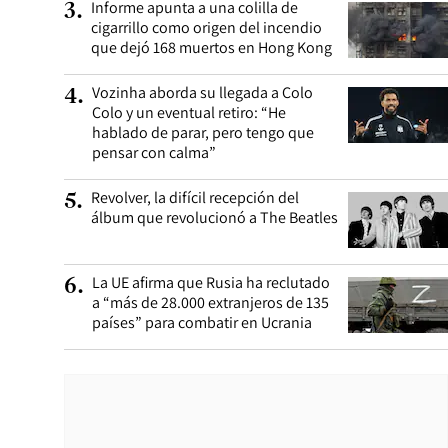
Informe apunta a una colilla de
3
.
cigarrillo como origen del incendio
que dejó 168 muertos en Hong Kong
Vozinha aborda su llegada a Colo
4
.
Colo y un eventual retiro: “He
hablado de parar, pero tengo que
pensar con calma”
Revolver, la difícil recepción del
5
.
álbum que revolucionó a The Beatles
La UE afirma que Rusia ha reclutado
6
.
a “más de 28.000 extranjeros de 135
países” para combatir en Ucrania