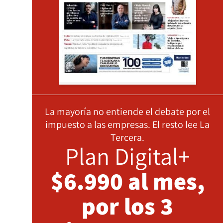
La mayoría no entiende el debate por el
impuesto a las empresas. El resto lee La
Tercera.
Plan Digital+
$6.990 al mes,
por los 3