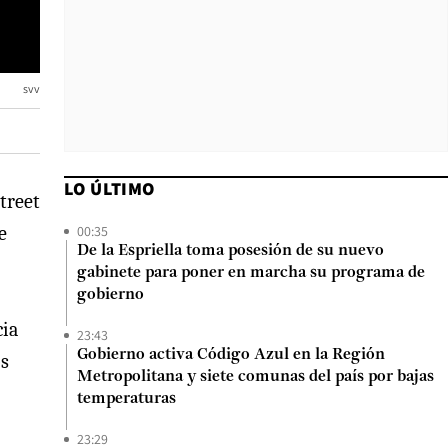
svv
LO ÚLTIMO
Street
00:35
e
De la Espriella toma posesión de su nuevo
gabinete para poner en marcha su programa de
gobierno
cia
23:43
Gobierno activa Código Azul en la Región
os
Metropolitana y siete comunas del país por bajas
temperaturas
23:29