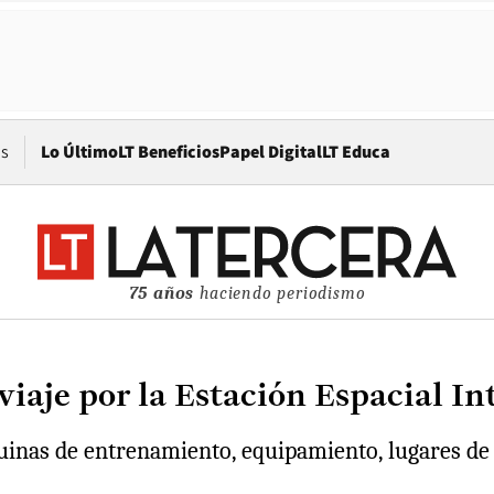
Opens in new window
os
Lo Último
LT Beneficios
Papel Digital
LT Educa
75 años
haciendo periodismo
 viaje por la Estación Espacial I
quinas de entrenamiento, equipamiento, lugares de