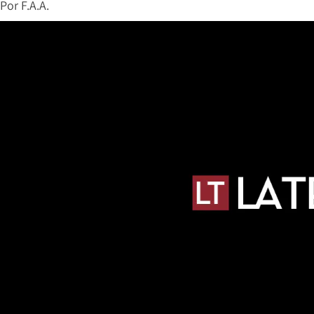
Por
F.A.A.