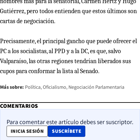
nombres más para la senatorial, Carmen Hertz y Hugo
Gutiérrez, pero todos entienden que estos últimos son
cartas de negociación.
Precisamente, el principal gancho que puede ofrecer el
PC a los socialistas, al PPD y a la DC, es que, salvo
Valparaíso, las otras regiones tendrían liberados sus
cupos para conformar la lista al Senado.
Más sobre:
Política
Oficialismo
Negociación Parlamentaria
COMENTARIOS
Para comentar este artículo debes ser suscriptor.
OPENS IN NEW WINDOW
INICIA SESIÓN
SUSCRÍBETE