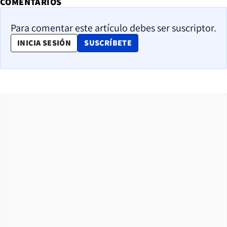
COMENTARIOS
Para comentar este artículo debes ser suscriptor.
OPENS IN NEW WINDOW
INICIA SESIÓN
SUSCRÍBETE