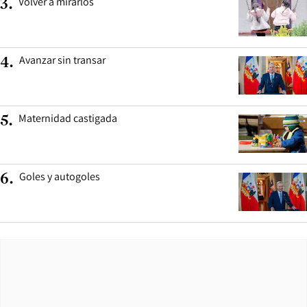
Volver a mirarlos
3
.
Avanzar sin transar
4
.
Maternidad castigada
5
.
Goles y autogoles
6
.