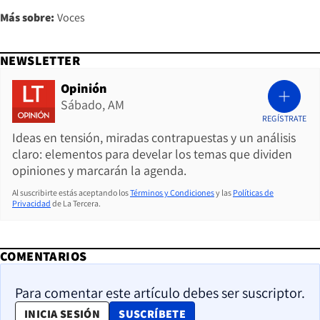
Más sobre:
Voces
NEWSLETTER
Opinión
Sábado, AM
REGÍSTRATE
Ideas en tensión, miradas contrapuestas y un análisis
claro: elementos para develar los temas que dividen
opiniones y marcarán la agenda.
Al suscribirte estás aceptando los
Términos y Condiciones
y las
Políticas de
Privacidad
de La Tercera.
COMENTARIOS
Para comentar este artículo debes ser suscriptor.
OPENS IN NEW WINDOW
INICIA SESIÓN
SUSCRÍBETE