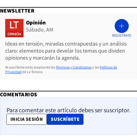
NEWSLETTER
Opinión
Sábado, AM
REGÍSTRATE
Ideas en tensión, miradas contrapuestas y un análisis
claro: elementos para develar los temas que dividen
opiniones y marcarán la agenda.
Al suscribirte estás aceptando los
Términos y Condiciones
y las
Políticas de
Privacidad
de La Tercera.
COMENTARIOS
Para comentar este artículo debes ser suscriptor.
OPENS IN NEW WINDOW
INICIA SESIÓN
SUSCRÍBETE