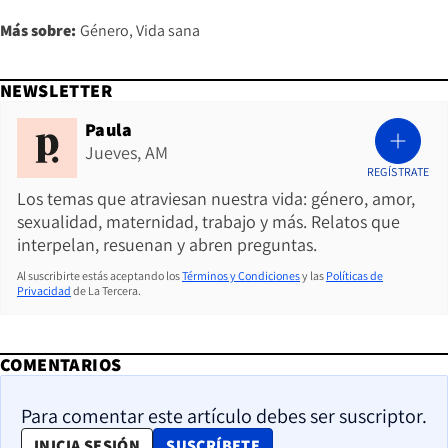
Más sobre:
Género
Vida sana
NEWSLETTER
Paula
Jueves, AM
REGÍSTRATE
Los temas que atraviesan nuestra vida: género, amor,
sexualidad, maternidad, trabajo y más. Relatos que
interpelan, resuenan y abren preguntas.
Al suscribirte estás aceptando los
Términos y Condiciones
y las
Políticas de
Privacidad
de La Tercera.
COMENTARIOS
Para comentar este artículo debes ser suscriptor.
OPENS IN NEW WINDOW
INICIA SESIÓN
SUSCRÍBETE