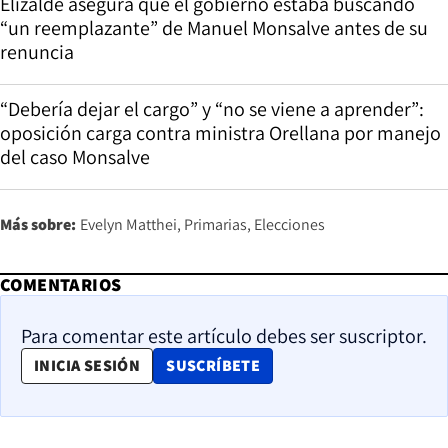
Elizalde asegura que el gobierno estaba buscando
“un reemplazante” de Manuel Monsalve antes de su
renuncia
“Debería dejar el cargo” y “no se viene a aprender”:
oposición carga contra ministra Orellana por manejo
del caso Monsalve
Más sobre:
Evelyn Matthei
Primarias
Elecciones
COMENTARIOS
Para comentar este artículo debes ser suscriptor.
OPENS IN NEW WINDOW
INICIA SESIÓN
SUSCRÍBETE