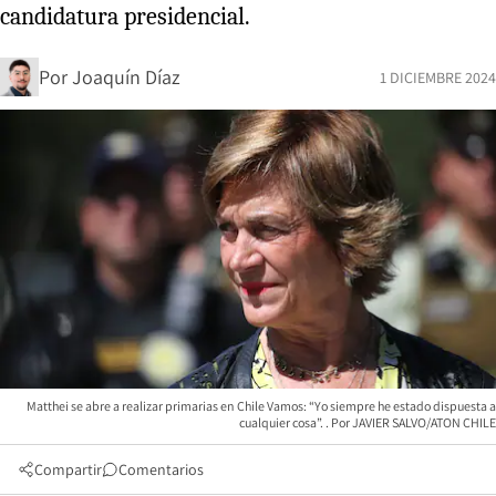
candidatura presidencial.
Por
Joaquín Díaz
1 DICIEMBRE 2024
Matthei se abre a realizar primarias en Chile Vamos: “Yo siempre he estado dispuesta a
cualquier cosa”.
JAVIER SALVO/ATON CHILE
Compartir
Comentarios