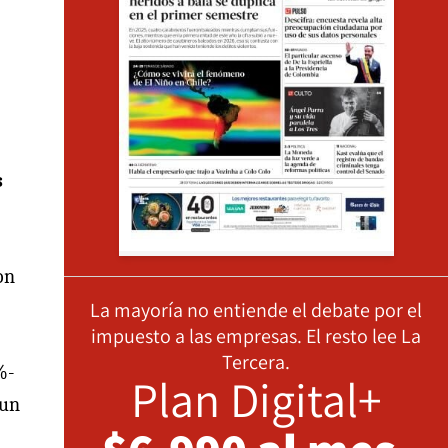
s
on
La mayoría no entiende el debate por el
impuesto a las empresas. El resto lee La
Tercera.
%-
Plan Digital+
 un