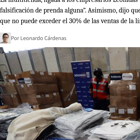
falsificación de prenda alguna”. Asimismo, dijo qu
que no puede exceder el 30% de las ventas de la lí
Por
Leonardo Cárdenas