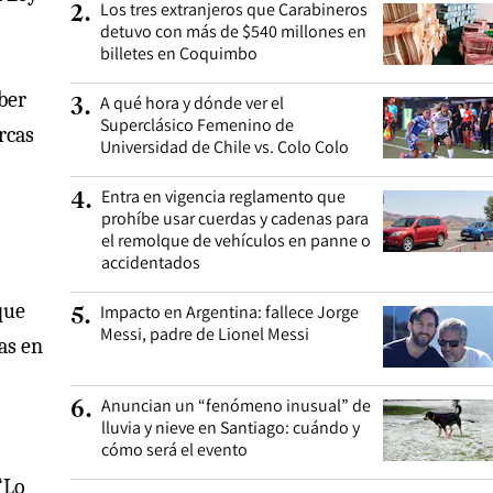
Los tres extranjeros que Carabineros
2
.
detuvo con más de $540 millones en
billetes en Coquimbo
ber
A qué hora y dónde ver el
3
.
Superclásico Femenino de
rcas
Universidad de Chile vs. Colo Colo
Entra en vigencia reglamento que
4
.
prohíbe usar cuerdas y cadenas para
el remolque de vehículos en panne o
accidentados
que
Impacto en Argentina: fallece Jorge
5
.
Messi, padre de Lionel Messi
as en
Anuncian un “fenómeno inusual” de
6
.
lluvia y nieve en Santiago: cuándo y
cómo será el evento
 “Lo