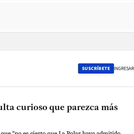
SUSCRÍBETE
INGRESAR
ulta curioso que parezca más
 que “no es cierto que La Polar haya admitido