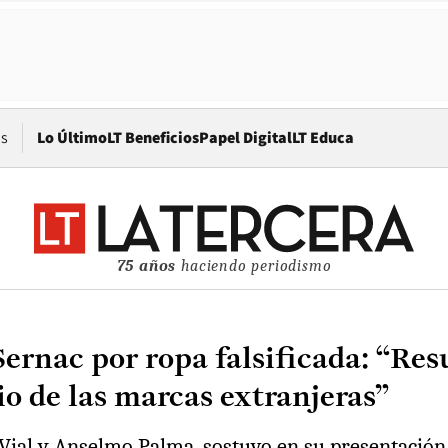
Opens in new window
os
Lo Último
LT Beneficios
Papel Digital
LT Educa
75 años
haciendo periodismo
ernac por ropa falsificada: “Res
o de las marcas extranjeras”
 Vial y Anselmo Palma, sostuvo en su presentación