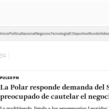
Inicio
Política
Nacional
Negocios
Tecnología
El Deportivo
Mundo
Vide
PULSO PM
La Polar responde demanda del S
preocupado de cautelar el negoci
La multitienda, ligada a los empresarios Leonidas