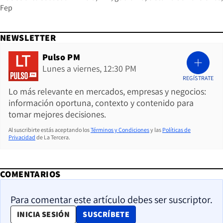
Fep
NEWSLETTER
Pulso PM
Lunes a viernes, 12:30 PM
REGÍSTRATE
Lo más relevante en mercados, empresas y negocios:
información oportuna, contexto y contenido para
tomar mejores decisiones.
Al suscribirte estás aceptando los
Términos y Condiciones
y las
Políticas de
Privacidad
de La Tercera.
COMENTARIOS
Para comentar este artículo debes ser suscriptor.
OPENS IN NEW WINDOW
INICIA SESIÓN
SUSCRÍBETE