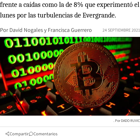
frente a caídas como la de 8% que experimentó el
lunes por las turbulencias de Evergrande.
Por
David Nogales
y
Francisca Guerrero
24 SEPTIEMBRE 2021
DADO RUVIC
Compartir
Comentarios