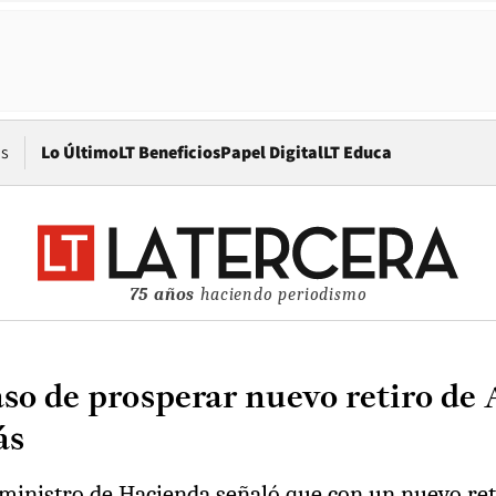
Opens in new window
os
Lo Último
LT Beneficios
Papel Digital
LT Educa
75 años
haciendo periodismo
so de prosperar nuevo retiro de A
ás
 ministro de Hacienda señaló que con un nuevo ret