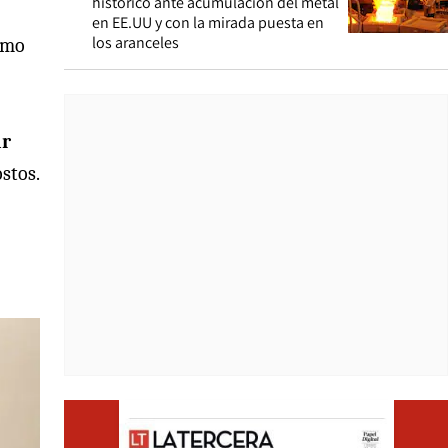
histórico ante acumulación del metal
en EE.UU y con la mirada puesta en
los aranceles
como
ar
stos.
Opens i