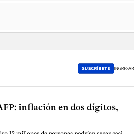
SUSCRÍBETE
INGRESAR
FP: inflación en dos dígitos,
iro 12 millones de personas podrían sacar casi