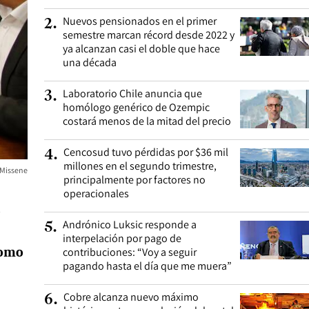
Nuevos pensionados en el primer
2
.
semestre marcan récord desde 2022 y
ya alcanzan casi el doble que hace
una década
Laboratorio Chile anuncia que
3
.
homólogo genérico de Ozempic
costará menos de la mitad del precio
Cencosud tuvo pérdidas por $36 mil
4
.
millones en el segundo trimestre,
 Missene
principalmente por factores no
operacionales
a
Andrónico Luksic responde a
5
.
interpelación por pago de
como
contribuciones: “Voy a seguir
pagando hasta el día que me muera”
Cobre alcanza nuevo máximo
6
.