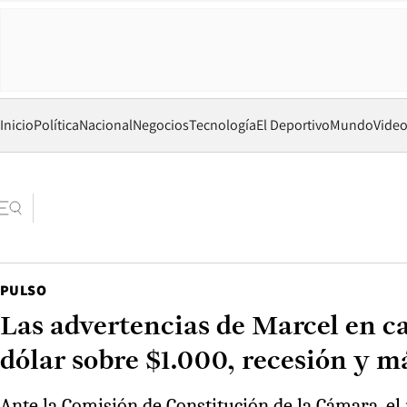
Inicio
Política
Nacional
Negocios
Tecnología
El Deportivo
Mundo
Vide
PULSO
Las advertencias de Marcel en ca
dólar sobre $1.000, recesión y m
Ante la Comisión de Constitución de la Cámara, el