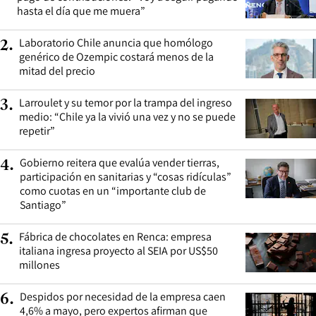
hasta el día que me muera”
Laboratorio Chile anuncia que homólogo
2
.
genérico de Ozempic costará menos de la
mitad del precio
Larroulet y su temor por la trampa del ingreso
3
.
medio: “Chile ya la vivió una vez y no se puede
repetir”
Gobierno reitera que evalúa vender tierras,
4
.
participación en sanitarias y “cosas ridículas”
como cuotas en un “importante club de
Santiago”
Fábrica de chocolates en Renca: empresa
5
.
italiana ingresa proyecto al SEIA por US$50
millones
Despidos por necesidad de la empresa caen
6
.
4,6% a mayo, pero expertos afirman que