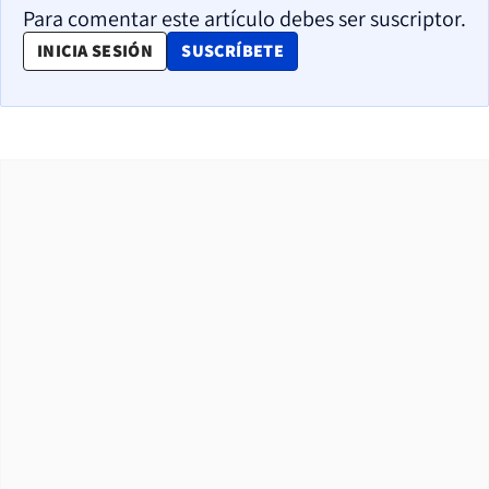
Para comentar este artículo debes ser suscriptor.
OPENS IN NEW WINDOW
INICIA SESIÓN
SUSCRÍBETE