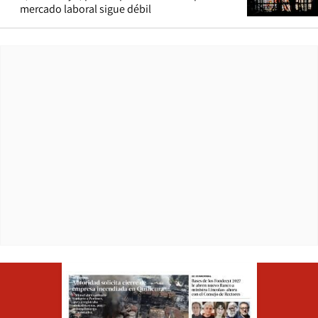
mercado laboral sigue débil
Opens in ne